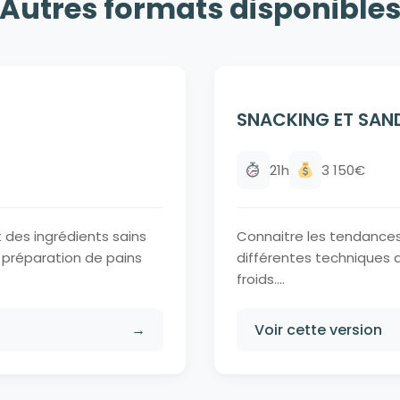
Autres formats disponible
SNACKING ET SAN
21h
3 150€
 des ingrédients sains
Connaitre les tendances 
e préparation de pains
différentes techniques 
froids....
→
Voir cette version